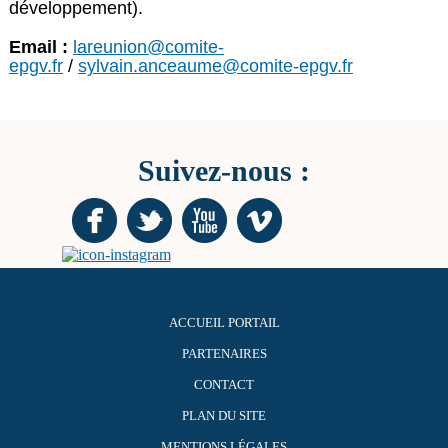
développement).
Email :
lareunion@comite-
epgv.fr
/
sylvain.anceaume@comite-epgv.fr
Suivez-nous :
ACCUEIL PORTAIL
PARTENAIRES
CONTACT
PLAN DU SITE
MENTIONS LÉGALES