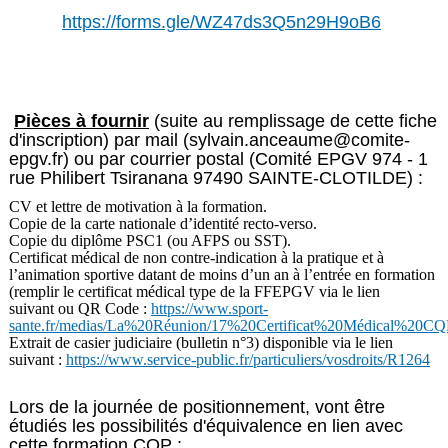
https://forms.gle/WZ47ds3Q5n29H9oB6
Pièces à fournir
(suite au remplissage de cette fiche
d'inscription) par mail (sylvain.anceaume@comite-
epgv.fr) ou par courrier postal (Comité EPGV 974 - 1
rue Philibert Tsiranana 97490 SAINTE-CLOTILDE) :
CV et lettre de motivation à la formation.
Copie de la carte nationale d’identité recto-verso.
Copie du diplôme PSC1 (ou AFPS ou SST).
Certificat médical de non contre-indication à la pratique et à
l’animation sportive datant de moins d’un an à l’entrée en formation
(remplir le certificat médical type de la FFEPGV via le lien
suivant ou QR Code :
https://www.sport-
sante.fr/medias/La%20Réunion/17%20Certificat%20Médical%20
Extrait de casier judiciaire (bulletin n°3) disponible via le lien
suivant :
https://www.service-public.fr/particuliers/vosdroits/R1264
Lors de la journée de positionnement, vont être
étudiés les possibilités d'équivalence en lien avec
cette formation CQP :