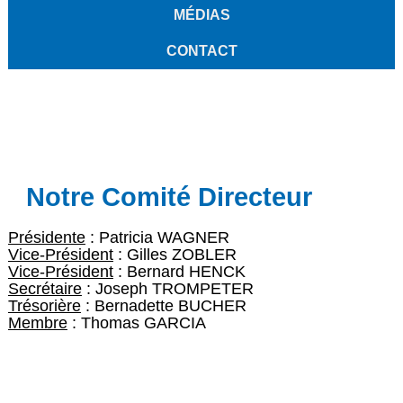
MÉDIAS
CONTACT
Notre Comité Directeur
Présidente
:
Patricia WAGNER
Vice-Président
:
Gilles ZOBLER
Vice-Président
:
Bernard HENCK
Secrétaire
:
Joseph TROMPETER
Trésorière
:
Bernadette BUCHER
Membre
:
Thomas GARCIA