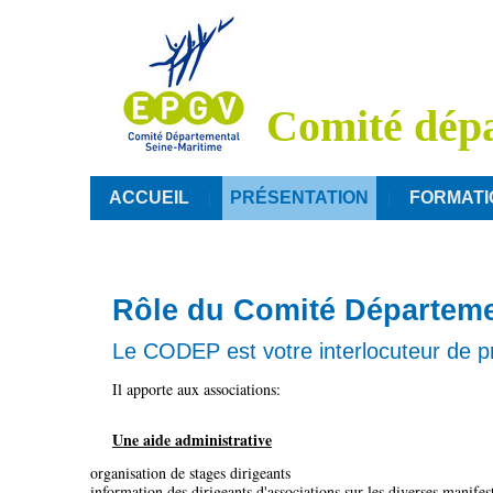
Comité dépa
ACCUEIL
PRÉSENTATION
FORMATI
Rôle du Comité Départeme
Le CODEP est votre interlocuteur de pro
Il apporte aux associations:
Une aide administrative
organisation de stages dirigeants
information des dirigeants d'associations sur les diverses manifes