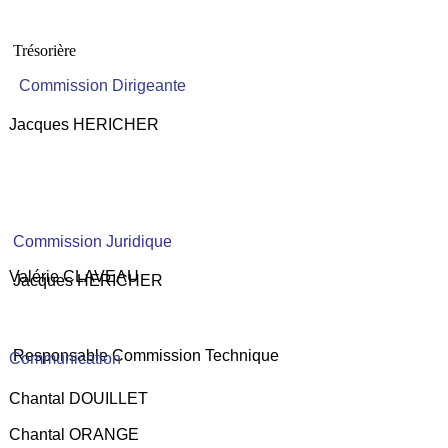
Trésorière
Commission Dirigeante
Jacques HERICHER
Commission Juridique
Valérie CLAVEAU
Jacques HERICHER
Responsable Commission Technique
Communication
Chantal DOUILLET
Chantal ORANGE