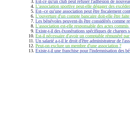
Est-ce qu'un club peut refuser l'adhésion de nouv
L'association sportive peut-elle dégager des excéden
Est--ce qu'une association peut être fiscalement cont
L'ouverture d'un compte bancaire doit-elle être faite
Les bénévoles peuvent-ils être considérés comme r
L'association est-elle responsable des actes commis
Existe-t-il des éxonérations spécifiques de charges s
Est-il nécessaire d'avoir un comptable rémunéré par 
Un salarié a-t-il le droit d'être administrateur de l'as
Peut-on exclure un membre d'une association ?
Existe-t-il une franchise pour l'indemnisation des bé