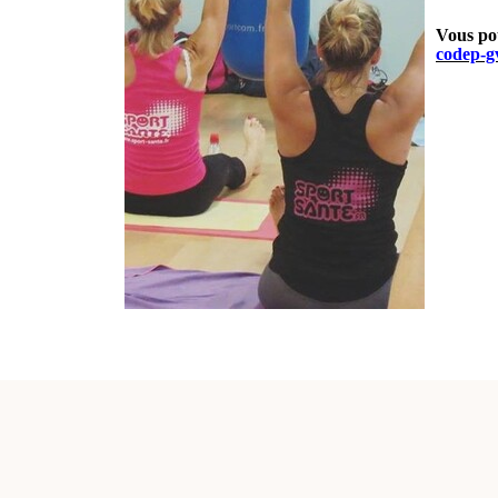
Vous pou
codep-g