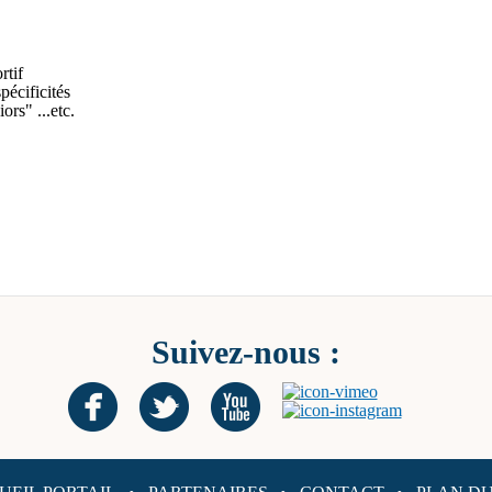
rtif
pécificités
ors" ...etc.
Suivez-nous :