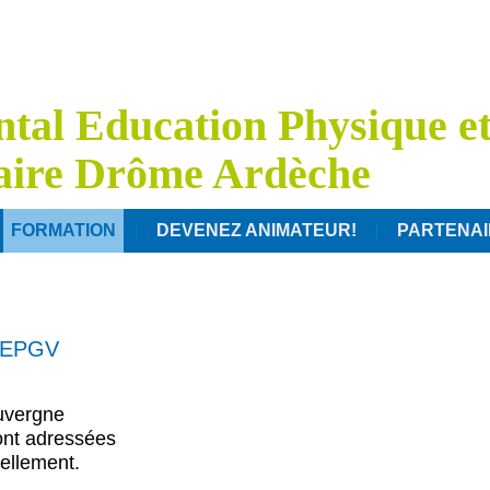
tal Education Physique e
aire Drôme Ardèche
FORMATION
DEVENEZ ANIMATEUR!
PARTENA
l EPGV
uvergne
ont adressées
ellement.