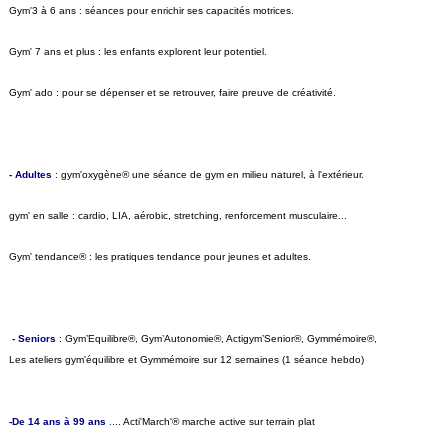
Gym'3 à 6 ans : séances pour enrichir ses capacités motrices.
Gym' 7 ans et plus : les enfants explorent leur potentiel.
Gym' ado : pour se dépenser et se retrouver, faire preuve de créativité.
- Adultes
: gym'oxygène® une séance de gym en milieu naturel, à l'extérieur.
gym' en salle : cardio, LIA, aérobic, stretching, renforcement musculaire...
Gym' tendance® : les pratiques tendance pour jeunes et adultes.
- Seniors
: Gym’Equilibre®, Gym’Autonomie®, Actigym’Senior®, Gymmémoire®,
Les ateliers gym'équilibre et Gymmémoire sur 12 semaines (1 séance hebdo)
-De 14 ans à 99 ans
...
. Acti'March'® marche active sur terrain plat