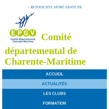
< RETOUR SITE SPORT SANTÉ.FR
Comité
départemental de
Charente-Maritime
ACCUEIL
ACTUALITÉS
LES CLUBS
FORMATION