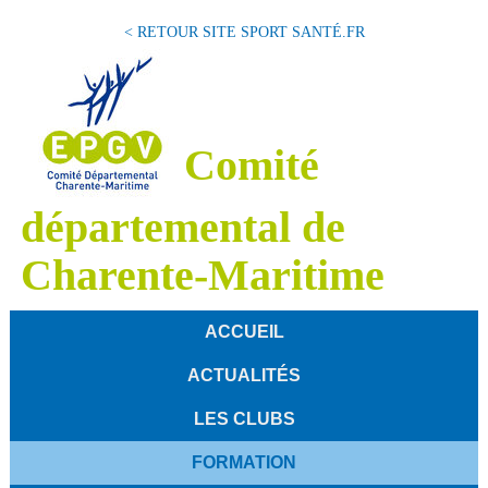
< RETOUR SITE SPORT SANTÉ.FR
Comité
départemental de
Charente-Maritime
ACCUEIL
ACTUALITÉS
LES CLUBS
FORMATION